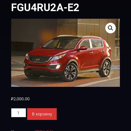
FGU4RU2A-Е2
₽
2,000.00
Количество
В корзину
товара
FGU4RU2A-