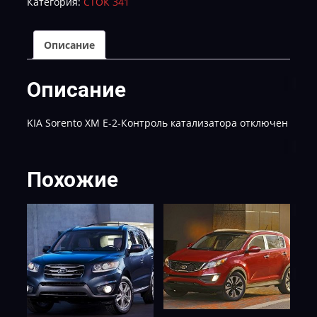
Категория:
СТОК 341
Е2
Описание
Описание
KIA Sorento XM Е-2-Контроль катализатора отключен
Похожие