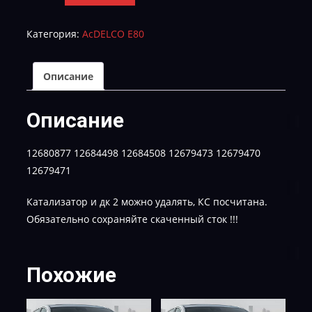
товара
Chevrolet_Equinox_2017_(III)_1.5T_170_hp-
Категория:
AcDELCO E80
Е-2
Описание
Описание
12680877 12684498 12684508 12679473 12679470
12679471
Катализатор и дк 2 можно удалять, КС посчитана.
Обязательно сохраняйте скаченный сток !!!
Похожие