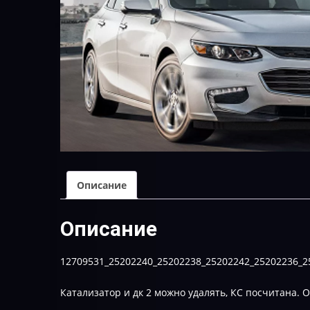
Описание
Описание
12709531_25202240_25202238_25202242_25202236_2
Катализатор и дк 2 можно удалять, КС посчитана. О