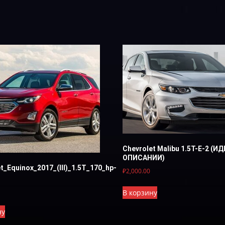
Chevrolet Malibu 1.5T-Е-2 (И
ОПИСАНИИ)
t_Equinox_2017_(III)_1.5T_170_hp-
₽
2,000.00
В корзину
ну