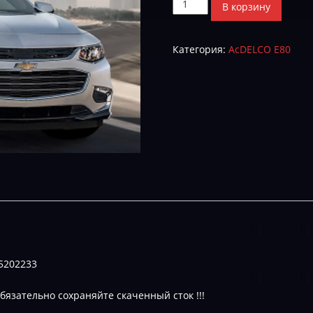
Количество
В корзину
товара
Chevrolet
Категория:
AcDELCO E80
Malibu
2.0T-
E-
2
(ИДЕНТЫ
В
ОПИСАНИИ)
5202233
бязательно сохраняйте скаченный сток !!!