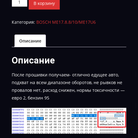
Количество
В корзину
товара
Chery
Категория:
BOSCH ME17.8.8/10/ME17U6
Tiggo7
F01R0AD2N9_F21DD1A300_F01R00DR0P-
STAGE_1-
Описание
Е-2
Описание
После прошивки получаем- отлично едущее авто,
подхват на всем диапазоне оборотов, не рывков не
провалов нет, расход снижен, нормы токсичности —
евро 2, бензин 95