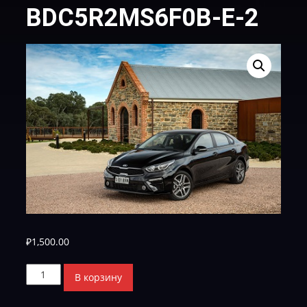
BDC5R2MS6F0B-Е-2
₽
1,500.00
Количество
В корзину
товара
BDC5R2MS6F0B-