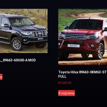
L_89663-60G00-A MOD
Toyota Hilux 89663-0KM63-S
ну
FULL
₽
5,000.00
В корзину