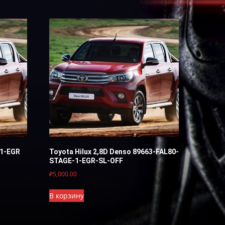
T1-EGR
Toyota Hilux 2,8D Denso 89663-FAL80-
STAGE-1-EGR-SL-OFF
₽
5,000.00
В корзину