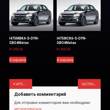
I475MBK4-S-DYN-
I475MCK6-S-DYN-
GBO4Metan
GBO4Metan
₽
1,800.00
₽
1,800.00
В корзину
В корзину
Навигация
I475MCK6-S-DYN-GBO4Metan
I427DG05-S-DYN-E-2
по
Добавить комментарий
записям
Для отправки комментария вам необходимо
авторизоваться
.