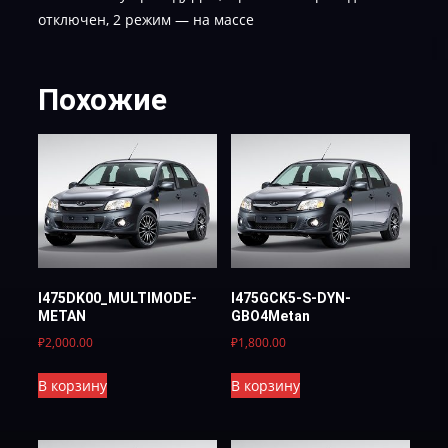
отключен, 2 режим — на массе
Похожие
I475DK00_MULTIMODE-
I475GCK5-S-DYN-
METAN
GBO4Metan
₽
2,000.00
₽
1,800.00
В корзину
В корзину