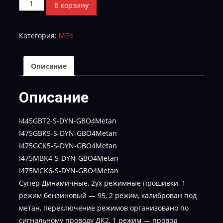
Количество
В корзину
товара
5
Категория:
M74
Самых
новых,
2
Описание
режимных
прошивок
Описание
под
метан
I445GBT2-S-DYN-GBO4Metan
I475GBK5-S-DYN-GBO4Metan
I475GCK5-S-DYN-GBO4Metan
I475MBK4-S-DYN-GBO4Metan
I475MCK6-S-DYN-GBO4Metan
Cупер Динамичные, 2ух режимные прошивки, 1
режим бензиновый — 95, 2 режим, калиброван под
метан, переключение режимов организовано по
сигнальному проводу ДК2, 1 режим — провод