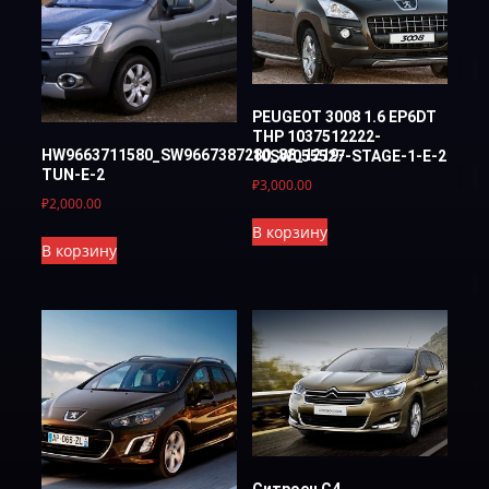
PEUGEOT 3008 1.6 EP6DT
THP 1037512222-
HW9663711580_SW9667387280_88_1219-
10SW055527-STAGE-1-E-2
TUN-E-2
₽
3,000.00
₽
2,000.00
В корзину
В корзину