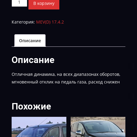
Количество
В корзину
товара
Ситроен
Категория:
MEV(D) 17.4.2
С4
HW9663711580_SW9667390180_87_121-
TUN-
Описание
E-
2
Описание
Отличная динамика, на всех диапазонах оборотов,
мгновенный отклик на педаль газа, расход снижен
Похожие