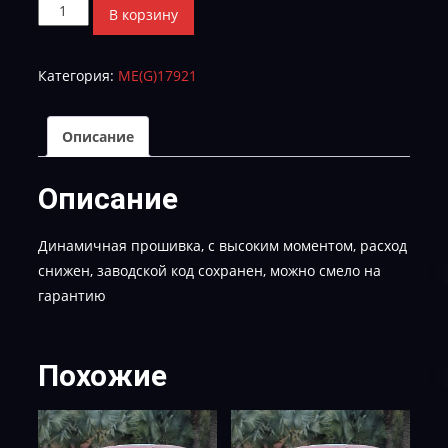
Количество
В корзину
товара
Кия
Категория:
МE(G)17921
Соул
CVN-
MSK-
Описание
JR506QS01C00-
TUN-
Описание
E-
2
Динамичная прошивка, с высоким моментом, расход
снижен, заводской код сохранен, можно смело на
гарантию
Похожие