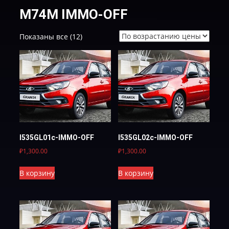
M74M IMMO-OFF
Цены:
Показаны все (12)
по
возрастанию
I535GL01c-IMMO-OFF
I535GL02c-IMMO-OFF
₽
1,300.00
₽
1,300.00
В корзину
В корзину