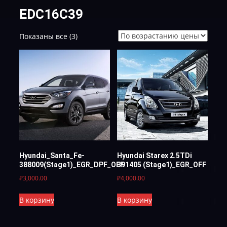
EDC16C39
Цены:
Показаны все (3)
по
возрастанию
Hyundai_Santa_Fe-
Hyundai Starex 2.5TDi
388009(Stage1)_EGR_DPF_OFF
391405 (Stage1)_EGR_OFF
₽
3,000.00
₽
4,000.00
В корзину
В корзину