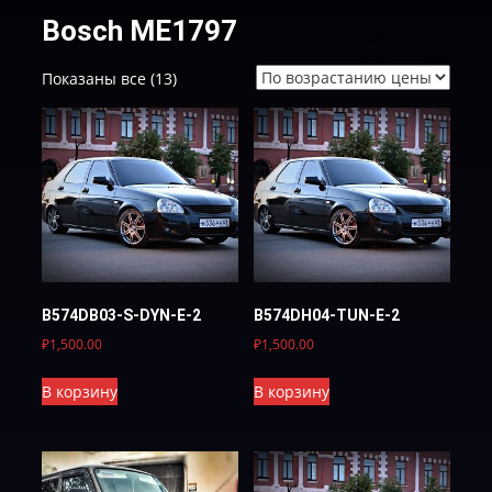
Bosch ME1797
Цены:
Показаны все (13)
по
возрастанию
B574DB03-S-DYN-Е-2
B574DH04-TUN-E-2
₽
1,500.00
₽
1,500.00
В корзину
В корзину