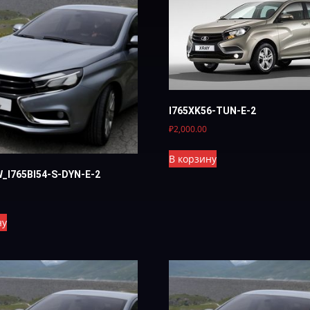
I765XK56-TUN-E-2
₽
2,000.00
В корзину
W_I765BI54-S-DYN-Е-2
ну