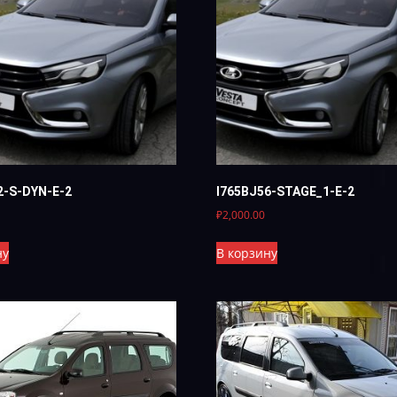
2-S-DYN-E-2
I765BJ56-STAGE_1-E-2
₽
2,000.00
ну
В корзину