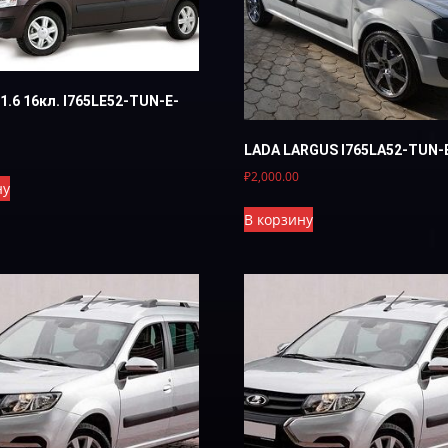
1.6 16кл. I765LE52-TUN-E-
LADA LARGUS I765LA52-TUN-
₽
2,000.00
ну
В корзину